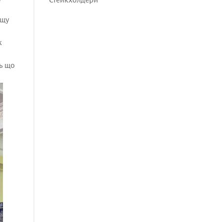
Стейкхолдери
ищу
к
сь що