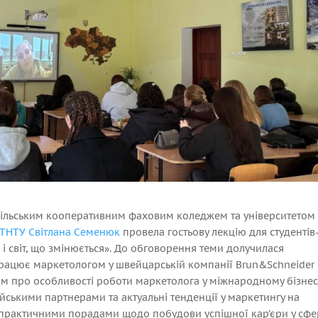
пільським кооперативним фаховим коледжем та університетом
 ТНТУ
Світлана Семенюк
провела гостьову лекцію для студентів
г і світ, що змінюється». До обговорення теми долучилася
 працює маркетологом у швейцарській компанії Brun&Schneider
ам про особливості роботи маркетолога у міжнародному бізнес
йськими партнерами та актуальні тенденції у маркетингу на
 практичними порадами щодо побудови успішної кар’єри у сфе