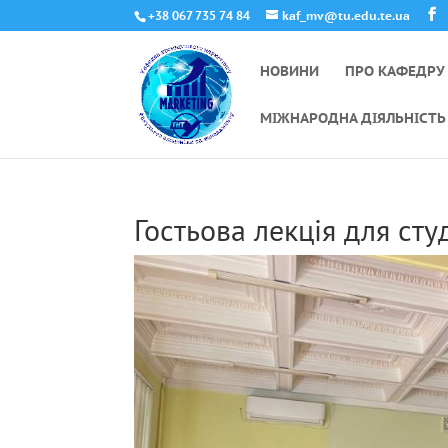
+38 067 735 74 84
kaf_mv@tu.edu.te.ua
НОВИНИ
ПРО КАФЕДРУ
МІЖНАРОДНА ДІЯЛЬНІСТЬ
Гостьова лекція для ст