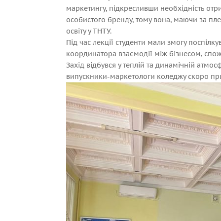
маркетингу, підкресливши необхідність отр
особистого бренду, тому вона, маючи за пл
освіту у ТНТУ.
Під час лекції студенти мали змогу поспілк
координатора взаємодії між бізнесом, спож
Захід відбувся у теплій та динамічній атмос
випускники-маркетологи коледжу скоро приє