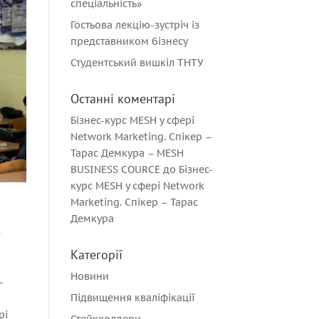
спеціальність»
Гостьова лекцію-зустріч із
представником бізнесу
Студентський вишкіл ТНТУ
Останні коментарі
Бізнес-курс MESH у сфері
Network Marketing. Спікер –
Тарас Демкура – MESH
BUSINESS COURCE
до
Бізнес-
курс MESH у сфері Network
Marketing. Спікер – Тарас
Демкура
-
Категорії
Новини
-
Підвищення кваліфікації
рі