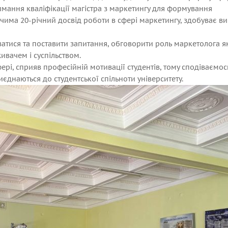
имання кваліфікації магістра з маркетингу для формування
ечима 20-річний досвід роботи в сфері маркетингу, здобуває в
уватися та поставити запитання, обговорити роль маркетолога я
ивачем і суспільством.
фері, сприяв професійній мотивації студентів, тому сподіваємо
днаються до студентської спільноти університету.