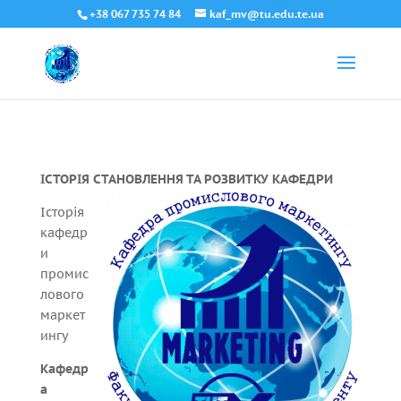
+38 067 735 74 84
kaf_mv@tu.edu.te.ua
ІСТОРІЯ СТАНОВЛЕННЯ ТА РОЗВИТКУ КАФЕДРИ
Історія
кафедр
и
промис
лового
маркет
ингу
Кафедр
а