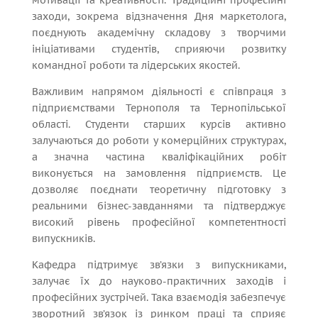
мотивації та креативності. Традиційні професійні
заходи, зокрема відзначення Дня маркетолога,
поєднують академічну складову з творчими
ініціативами студентів, сприяючи розвитку
командної роботи та лідерських якостей.
Важливим напрямом діяльності є співпраця з
підприємствами Тернополя та Тернопільської
області. Студенти старших курсів активно
залучаються до роботи у комерційних структурах,
а значна частина кваліфікаційних робіт
виконується на замовлення підприємств. Це
дозволяє поєднати теоретичну підготовку з
реальними бізнес-завданнями та підтверджує
високий рівень професійної компетентності
випускників.
Кафедра підтримує зв’язки з випускниками,
залучає їх до науково-практичних заходів і
професійних зустрічей. Така взаємодія забезпечує
зворотний зв’язок із ринком праці та сприяє