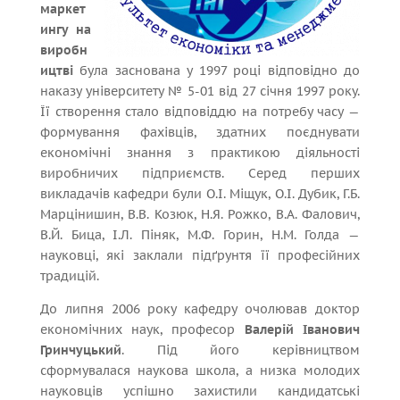
маркет
ингу на
виробн
ицтві
була заснована у 1997 році відповідно до
наказу університету № 5-01 від 27 січня 1997 року.
Її створення стало відповіддю на потребу часу —
формування фахівців, здатних поєднувати
економічні знання з практикою діяльності
виробничих підприємств. Серед перших
викладачів кафедри були О.І. Міщук, О.І. Дубик, Г.Б.
Марцінишин, В.В. Козюк, Н.Я. Рожко, В.А. Фалович,
В.Й. Бица, І.Л. Піняк, М.Ф. Горин, Н.М. Голда —
науковці, які заклали підґрунтя її професійних
традицій.
До липня 2006 року кафедру очолював доктор
економічних наук, професор
Валерій Іванович
Гринчуцький
. Під його керівництвом
сформувалася наукова школа, а низка молодих
науковців успішно захистили кандидатські