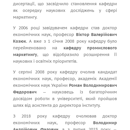
дисертації, що засвідчило становлення кафедри
як осередку наукових досліджень у сфері
маркетингу.
У 2006 році завідувачем кафедри став доктор
економічних наук, професор
Віктор Валерійович
Козюк
. А вже з 1 січня 2008 року кафедру було
перейменовано на
кафедру промислового
маркетингу
, що відобразило розширення її
наукових і освітніх пріоритетів.
У серпні 2008 року кафедру очолив кандидат
економічних наук, професор, академік Академії
економічних наук України
Роман Володимирович
Федорович
— науковець із багаторічним
досвідом роботи в університеті, який пройшов
шлях від асистента до директора інституту.
З 2018 року кафедру очолював доктор
економічних наук, професор
Володимир
Андрійович Фалович
, а з липня 2023 року —