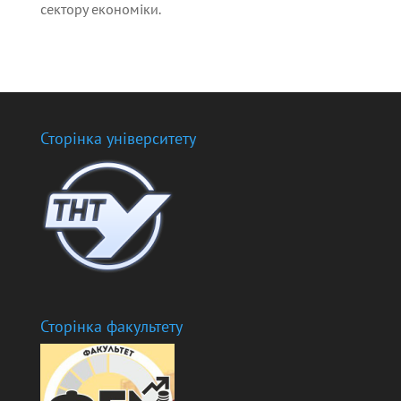
сектору економіки.
Сторінка університету
Сторінка факультету