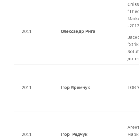
Спів
“The
Marke
-2017
2011
Олександр Рига
Засн
“Stri
Solut
доте
2011
Ігор Яремчук
ТОВ 
Агент
2011
Ігор Редчук
марк