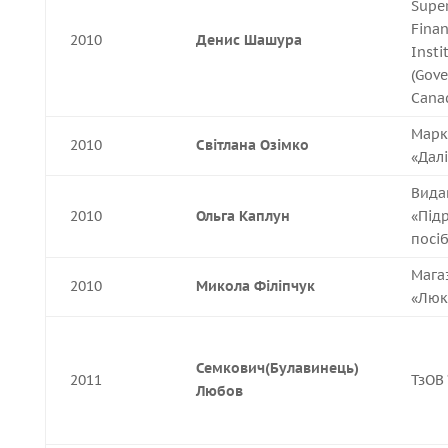
Super
Finan
2010
Денис Шашура
Insti
(Gov
Cana
Марк
2010
Світлана Озімко
«Далі
Вида
2010
Ольга Каплун
«Під
посі
Мага
2010
Микола Філіпчук
«Люк
Семкович(Булавинець)
2011
ТзОВ 
Любов