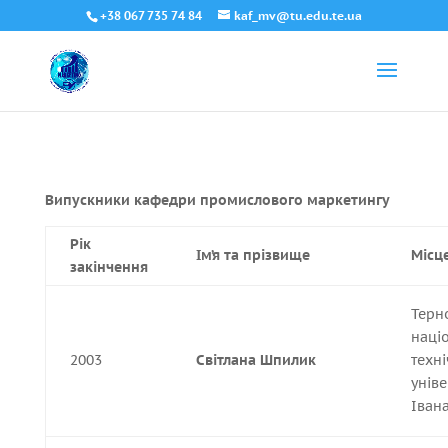
+38 067 735 74 84
kaf_mv@tu.edu.te.ua
Випускники кафедри промислового маркетингу
Рік
Ім’я та прізвище
Місц
закінчення
Терн
наці
2003
Світлана Шпилик
техн
уніве
Іван