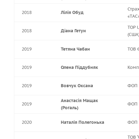
Стра
2018
Лілія Обуд
«ТАС
TOP U
2018
Діана Гетун
(США
2019
Тетяна Чабан
ТОВ 
2019
Олена Піддубняк
Компа
2019
Вовчук Оксана
ФОП
Анастасія Мащак
2019
ФОП
(Рогаль)
2020
Наталія Полегонька
ФОП
ТОВ “