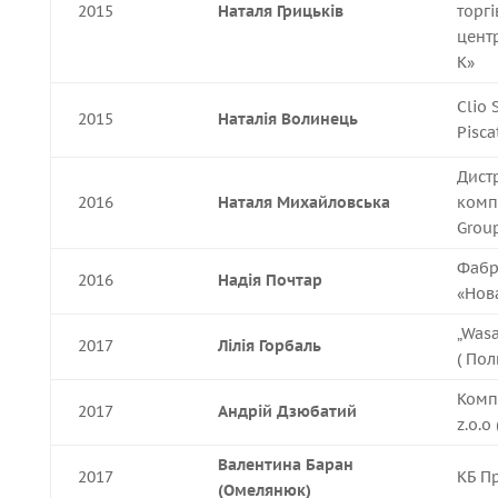
2015
Наталя Грицьків
торг
центр
К»
Clio 
2015
Наталія Волинець
Pisca
Дист
2016
Наталя Михайловська
комп
Grou
Фабр
2016
Надія Почтар
«Нов
„Wasa
2017
Лілія Горбаль
( Пол
Комп
2017
Андрій Дзюбатий
z.o.o
Валентина Баран
2017
КБ П
(Омелянюк)