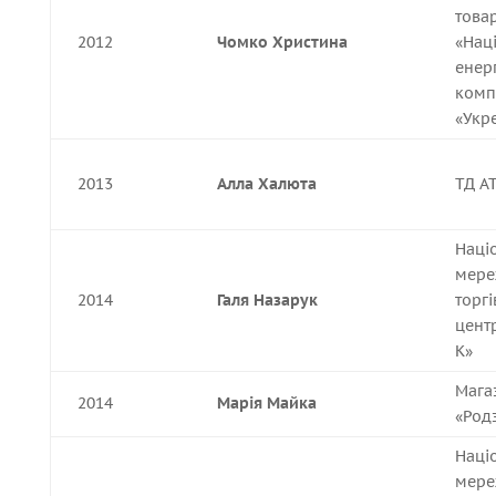
това
2012
Чомко Христина
«Нац
енер
комп
«Укр
2013
Алла Халюта
ТД А
Наці
мере
2014
Галя Назарук
торг
центр
К»
Мага
2014
Марія Майка
«Род
Наці
мере