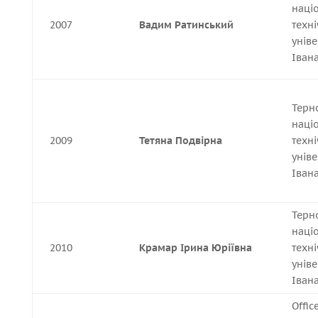
наці
2007
Вадим Ратинський
техн
уніве
Іван
Терн
наці
2009
Тетяна Подвірна
техн
уніве
Іван
Терн
наці
2010
Крамар Ірина Юріївна
техн
уніве
Іван
Offic