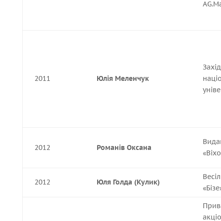
AG.M
Захі
2011
Юлія Меленчук
наці
уніве
Вида
2012
Романів Оксана
«Віх
Весіл
2012
Юля Голда (Кулик)
«Бізе
Прив
акці