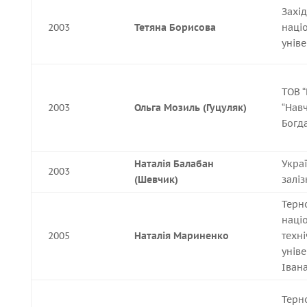
Захі
2003
Тетяна Борисова
наці
уніве
ТОВ 
2003
Ольга Мозиль (Гуцуляк)
“Нав
Богд
Наталія Балабан
Укра
2003
(Шевчик)
залі
Терн
наці
2005
Наталія Мариненко
техн
уніве
Іван
Терн