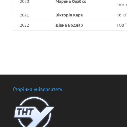
2020
Мар’яна Ожібко
комп
2021
Вікторія Кара
Кб «
2022
Діана Боднар
ТОВ “
Сторінка університету