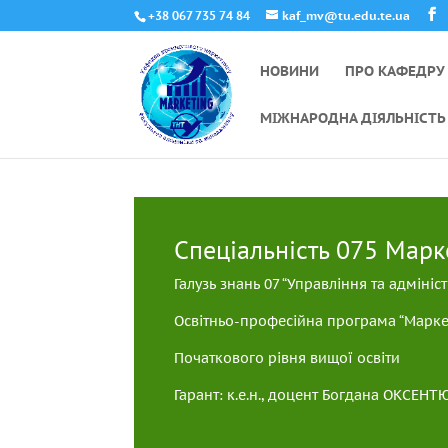
+38 067 735 74 84
kaf_mv@tu.edu.te.ua
НОВИНИ
ПРО КАФЕДРУ
МІЖНАРОДНА ДІЯЛЬНІСТЬ
Спеціальність 075 Марк
Галузь знань 07 “Управління та адмініс
Освітньо-професійна програма “Марке
Початкового рівня вищої освіти
Гарант: к.е.н., доцент Богдана ОКСЕНТ