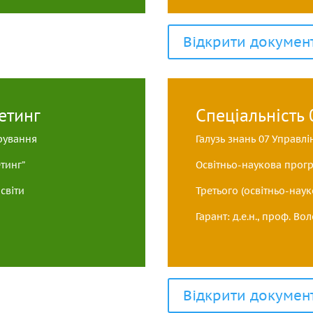
Відкрити докумен
етинг
Спеціальність
трування
Галузь знань 07 Управлі
тинг”
Освітньо-наукова прог
світи
Третього (освітньо-наук
Гарант: д.е.н., проф. 
Відкрити докумен