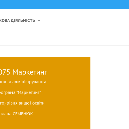
КОВА ДІЯЛЬНІСТЬ
 075 Маркетинг
ння та адміністрування
рограма “Маркетинг”
о) рівня вищої освіти
Світлана СЕМЕНЮК