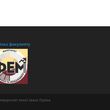
інка факультету
ніверситет імені Івана Пулюя