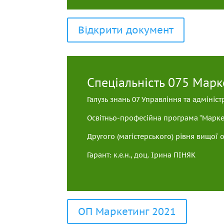
Відкрити документ
Спеціальність 075 Марк
Галузь знань 07 Управління та адмініс
Освітньо-професійна програма “Марке
Другого (магістерського) рівня вищої о
Гарант: к.е.н., доц. Ірина ПІНЯК
ОП Маркетинг 2021