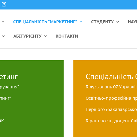
СПЕЦІАЛЬНІСТЬ “МАРКЕТИНГ”
СТУДЕНТУ
НАУ
АБІТУРІЄНТУ
КОНТАКТИ
етинг
Спеціальність
трування”
Галузь знань 07 Управлі
тинг”
Освітньо-професійна п
Першого (бакалаврськог
ЮК
Гарант: к.е.н., доцент 