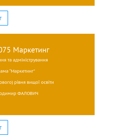
т
 075 Маркетинг
ння та адміністрування
рама “Маркетинг”
ового) рівня вищої освіти
Володимир ФАЛОВИЧ
т