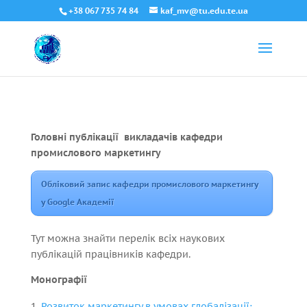
+38 067 735 74 84
kaf_mv@tu.edu.te.ua
Головні публікації викладачів кафедри
промислового маркетингу
Обліковий запис кафедри промислового маркетингу
у Google Академії
Тут можна знайти перелік всіх наукових
публікацій працівників кафедри.
Монографії
Розвиток маркетингу в умовах глобалізації: