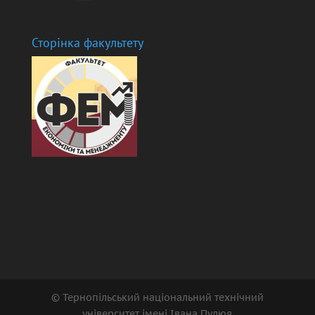
Сторінка факультету
© Тернопільський національний технічний
університет імені Івана Пулюя