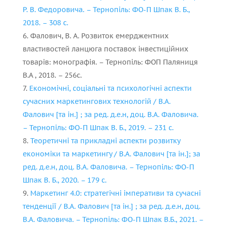
Р. В. Федоровича. – Тернопіль: ФО-П Шпак В. Б.,
2018. – 308 с.
Фалович, В. А. Розвиток емерджентних
властивостей ланцюга поставок інвестиційних
товарів: монографія. – Тернопіль: ФОП Паляниця
В.А , 2018. – 256с.
Економічні, соціальні та психологічні аспекти
сучасних маркетингових технологій / В.А.
Фалович [та ін.] ; за ред. д.е.н, доц. В.А. Фаловича.
– Тернопіль: ФО-П Шпак В. Б., 2019. – 231 с.
Теоретичні та прикладні аспекти розвитку
економіки та маркетингу / В.А. Фалович [та ін.]; за
ред. д.е.н, доц. В.А. Фаловича. – Тернопіль: ФО-П
Шпак В. Б., 2020. – 179 с.
Маркетинг 4.0: стратегічні імперативи та сучасні
тенденції / В.А. Фалович [та ін.] ; за ред. д.е.н, доц.
В.А. Фаловича. – Тернопіль: ФО-П Шпак В.Б., 2021. –