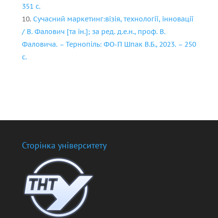
351 с.
Сучасний маркетинг:візія, технології, інновації
/ В. Фалович [та ін.]; за ред. д.е.н., проф. В.
Фаловича. – Тернопіль: ФО-П Шпак В.Б., 2023. – 250
с.
Сторінка університету