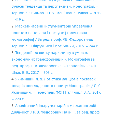
сучасні тенденції та перспективи: монографія. –
Тернопіль: Вид-во ТНТУ імені Івана Пулюя. – 2015.
– 419 с.
Маркетинговий інструментарій управління
попитом на товари і послуги: [колективна
монографія] / За ред. проф. Р.В. Федоровича:–
Тернопіль: Підручники і посібники, 2016. – 244 с.
Тенденції розвитку маркетингу в умовах
економічних трансформацій /; Монографія за
ред. проф. Р. В. Федоровича. – Тернопіль: ФО-П
Шпак В. Б., 2017. – 303 с.
Якимишин Л. Я. Логістика ланцюгів поставок
товарів повсякденного попиту: Монографія / Л. Я.
Якимишин. – Тернопіль: ФОП Паляниця В. А., 2017.
– 220 с.
Аналітичний інструментарій в маркетинговій
діяльності / Р. В. Федорович [та ін.] ; за ред. проф.