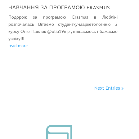
НАВЧАННЯ ЗА ПРОГРАМОЮ ERASMUS
Подорож за програмою Erasmus в Любліні
розпочалась Вітаємо студентку-маркетологиню 2
курсу Олю Павлик @olia19mp , пишаємось і бажаємо
успіху!!!
read more
Next Entries »