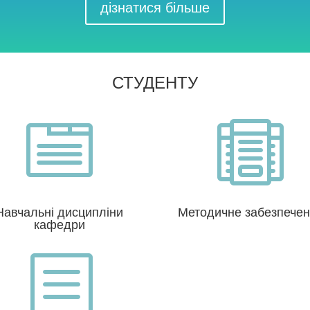
дізнатися більше
СТУДЕНТУ


Навчальні дисципліни
Методичне забезпече
кафедри
b